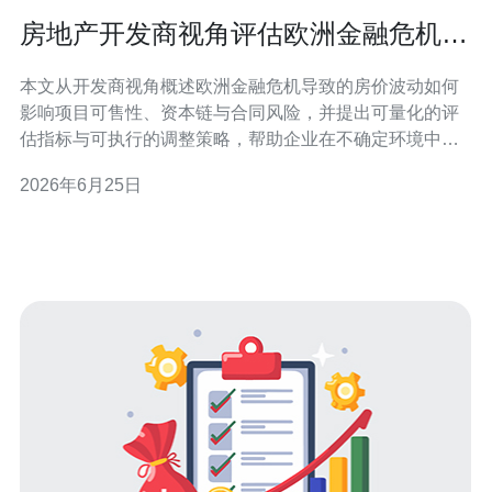
房地产开发商视角评估欧洲金融危机房
价波动带来的运营挑战
本文从开发商视角概述欧洲金融危机导致的房价波动如何
影响项目可售性、资本链与合同风险，并提出可量化的评
估指标与可执行的调整策略，帮助企业在不确定环境中维
持流动性与长期价值。 为什么欧洲金融危机会引起房价波
2026年6月25日
动？ 危机期间，信贷收紧、跨境资本撤离与消费者信心下
降共同作用，导致需求骤减和价格回撤。对开发商而言，
信贷成本上升与预售率下降是直接