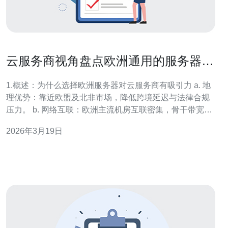
云服务商视角盘点欧洲通用的服务器有
哪些性能和价格优势
1.概述：为什么选择欧洲服务器对云服务商有吸引力 a. 地
理优势：靠近欧盟及北非市场，降低跨境延迟与法律合规
压力。 b. 网络互联：欧洲主流机房互联密集，骨干带宽成
本相对透明且波动小。 c. 法规友好：GDPR等隐私法规促
2026年3月19日
使数据在欧洲境内部署需求增加。 d. 成本控制：与北美相
比，部分欧洲云厂商在入门VPS和裸金属上有更优定价。
e. 技术生态