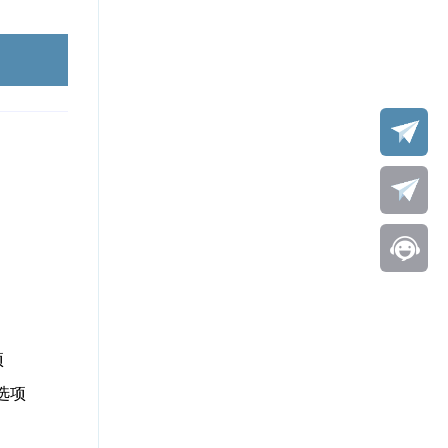
项
赁选项