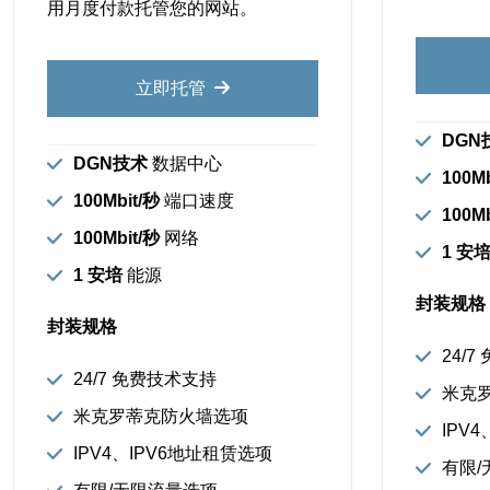
用月度付款托管您的网站。
立即托管
DGN
DGN技术
数据中心
100Mb
100Mbit/秒
端口速度
100M
100Mbit/秒
网络
1 安
1 安培
能源
封装规格
封装规格
24/
24/7 免费技术支持
米克
米克罗蒂克防火墙选项
IPV
IPV4、IPV6地址租赁选项
有限/