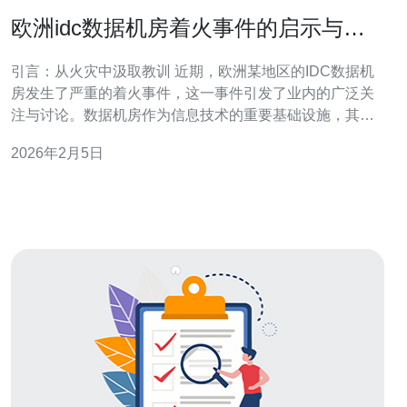
欧洲idc数据机房着火事件的启示与反
思
引言：从火灾中汲取教训 近期，欧洲某地区的IDC数据机
房发生了严重的着火事件，这一事件引发了业内的广泛关
注与讨论。数据机房作为信息技术的重要基础设施，其安
全性与稳定性直接关系到各类业务的正常运转。此次火灾
2026年2月5日
不仅带来了巨大的经济损失，也让我们重新思考数据机房
的安全管理和风险控制。以下是从这一事件中总结出的三
点精华启示：