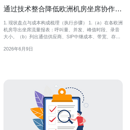
通过技术整合降低欧洲机房坐席协作价
格的实用策略
1. 现状盘点与成本构成梳理（执行步骤） 1.（a）在各欧洲
机房导出坐席流量报表：呼叫量、并发、峰值时段、录音
大小。（b）列出通信供应商、SIP中继成本、带宽、存储
与监管合规开销。（c）用Excel或BI工具按机房分摊计算
2026年6月9日
每月单坐席成本。 2. 统一协议与边缘SBC部署
（SIP/WebRTC整合） 2.（a）选定开源或商用
SBC（Kamail