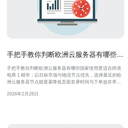
手把手教你判断欧洲云服务器有哪些国
家使用更适合跨境电商
手把手教你判断欧洲云服务器有哪些国家使用更适合跨境
电商 1 精华：以目标市场与物流节点优先，选择最近的欧
洲云服务器节点能显著降低页面首屏时间与下单放弃率。
2 精华：合规优先（GDPR）、骨干带宽与运营成本三者
2026年2月28日
需平衡，单纯追求低价往往埋隐患。 3 精华：最佳实践是
多区部署 + CDN + 本地支付/缓存策略，而非把全部服务放
在单一国家。 要