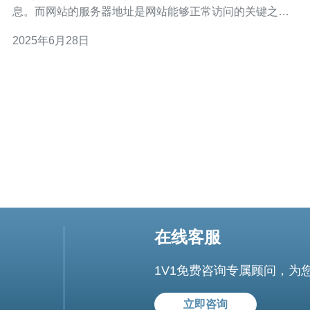
息。而网站的服务器地址是网站能够正常访问的关键之
一。本文将介绍如何查询加拿大官网服务器地址，方便用
2025年6月28日
户访问加拿大相关网站。 要查询加拿大官网服务器地址，
可以通过以下几种方式： 使用在线工具：有一些在线工具
可以帮助用户查询网
在线客服
1V1免费咨询专属顾问，为
立即咨询