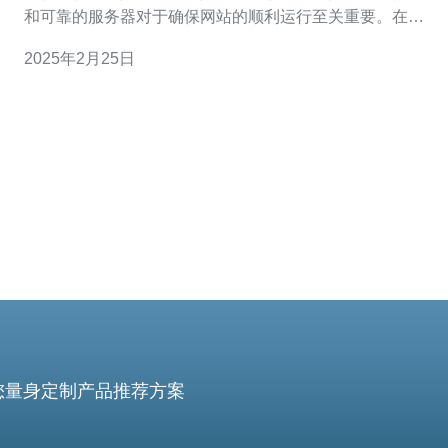
和可靠的服务器对于确保网站的顺利运行至关重要。在英
国，有许多优秀的服务器供应商，为用户提供高质量的服
2025年2月25日
务。本文将介绍英国最好的服务器供应商以及他们所提供
的高性能和可靠性。 英国是全球领先的服务器提供国家之
一，拥有许多值得信赖的供应
您量身定制产品推荐方案