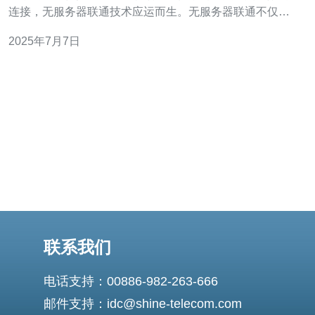
连接，无服务器联通技术应运而生。无服务器联通不仅能
够提高连接的速度和效率，还能够降低成本，让欧洲的网
2025年7月7日
络通信更加智能和便捷。 无服务器联通技术是指利用云服
务来实现网络通信，而无需搭建和维护服务器。通过将数
据传输和
联系我们
电话支持：00886-982-263-666
邮件支持：idc@shine-telecom.com