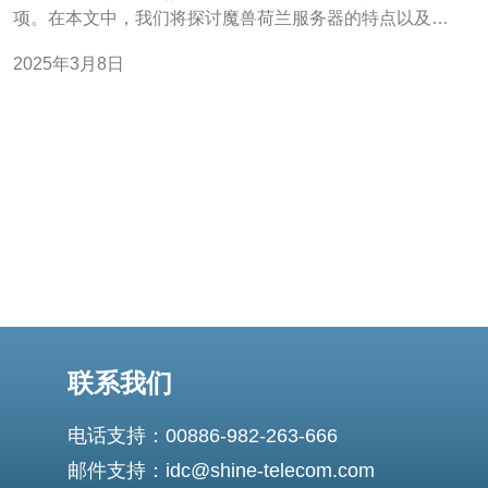
项。在本文中，我们将探讨魔兽荷兰服务器的特点以及为
何它备受玩家青睐。 魔兽荷兰服务器是魔兽世界游戏中的
2025年3月8日
一种服务器选项。它位于荷兰，由游戏开发商Blizzard
Entertainment运营和维护。作为一个服务器，它提供给玩
家一个独立的游戏环
联系我们
电话支持：00886-982-263-666
邮件支持：idc@shine-telecom.com