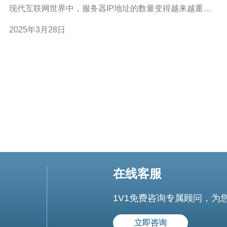
现代互联网世界中，服务器IP地址的数量变得越来越重
要。企业和个人用户需要多个IP地址来满足他们的需求，
2025年3月28日
包括提高安全性、增加网络容量和改善网络性能。荷兰服
务器多IP提供了一个可靠的解决方案，使用户能够轻松管
理多个IP地址。
在线客服
1V1免费咨询专属顾问，为
立即咨询