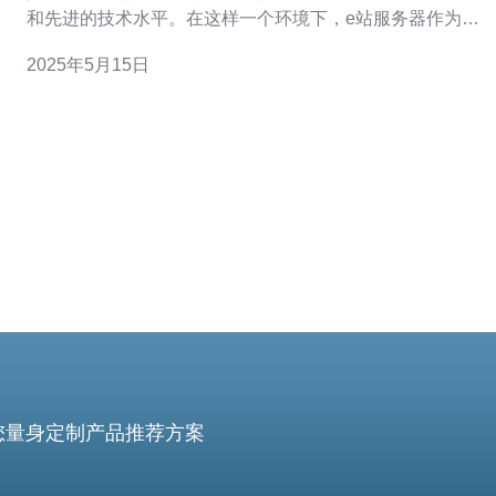
和先进的技术水平。在这样一个环境下，e站服务器作为一
家专业的网络服务提供商，为用户提供高效稳定的网络服
2025年5月15日
务。 e站服务器采用最先进的服务器设备，确保用户能够
获得最佳的网络体验。这些服务器设备具有高性能的处理
器、大内存容量和快速的硬
您量身定制产品推荐方案