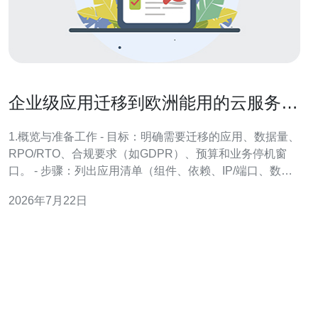
企业级应用迁移到欧洲能用的云服务器
公司的最佳实践
1.概览与准备工作 - 目标：明确需要迁移的应用、数据量、
RPO/RTO、合规要求（如GDPR）、预算和业务停机窗
口。 - 步骤：列出应用清单（组件、依赖、IP/端口、数据
库、版本），为每个应用标注优先级和迁移策略（lift-and-
2026年7月22日
shift、replatform、refactor）。 2.合规与法律检查（以欧洲
为例） - 步骤1：审查数