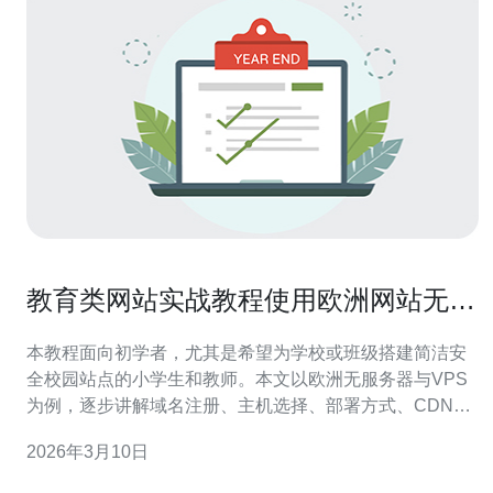
教育类网站实战教程使用欧洲网站无服
务器 vps小学生搭建校园站点
本教程面向初学者，尤其是希望为学校或班级搭建简洁安
全校园站点的小学生和教师。本文以欧洲无服务器与VPS
为例，逐步讲解域名注册、主机选择、部署方式、CDN加
速与高防DDoS防护要点，并带有推荐购买建议，方便快
2026年3月10日
速上线使用。 为什么选择欧洲无服务器或VPS？对于教育
类网站，选择欧洲节点的好处包括对欧洲访问速度友好、