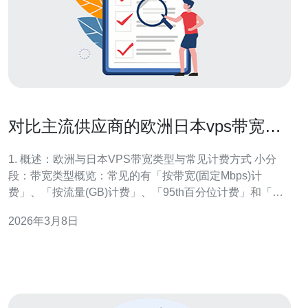
对比主流供应商的欧洲日本vps带宽包
与计费模型解析
1. 概述：欧洲与日本VPS带宽类型与常见计费方式 小分
段：带宽类型概览：常见的有「按带宽(固定Mbps)计
费」、「按流量(GB)计费」、「95th百分位计费」和「无
上行限(Flat/Unmetered但限速)」。 小分段：计费模型说
2026年3月8日
明：按带宽通常按月收取固定费用并在峰值超出时计费或
降速；按流量按实际出站流量计费；95th按测得的流量峰
值切除最