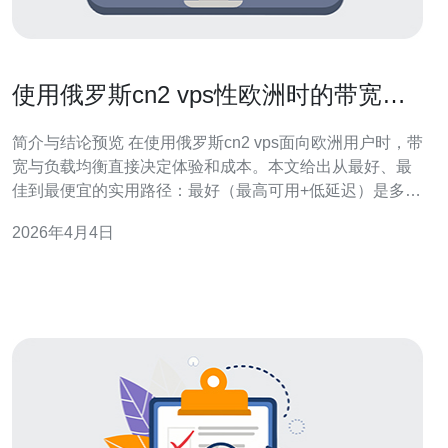
使用俄罗斯cn2 vps性欧洲时的带宽选
择与负载均衡实践建议
简介与结论预览 在使用俄罗斯cn2 vps面向欧洲用户时，带
宽与负载均衡直接决定体验和成本。本文给出从最好、最
佳到最便宜的实用路径：最好（最高可用+低延迟）是多出
口BGP+Anycast+CDN组合；最佳（成本与性能平衡）是
2026年4月4日
专线或保底带宽配合区域CDN与HAProxy/LVS做负载分
发；最便宜是利用突发带宽或共享VPS再靠智能DNS/缓存
分担流