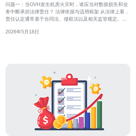
问题一：当OVH发生机房火灾时，谁应当对数据损失和业
务中断承担法律责任？ 法律依据与适用框架 从法律上看，
责任认定通常基于合同法、侵权法以及相关监管规定。云
服务提供商如OVH与客户之间的主要关系受限于双方签署
2026年5月18日
的服务等级协议（SLA）与合同条款，合同中对可用性、
备份义务、赔偿限额等有明确约定时，应以合同为主。同
时，根据侵权责任原则，若存在过失或故