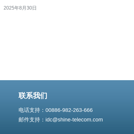
的相关规定，并结合服务器、VPS、主机及技术方面的内
2025年8月30日
容进行深入分析。 2. 欧洲电梯机房安全标准概述 电梯机房
的安全标准因国家而异，主要由各国的建筑法规和电梯行
业协会制定。根据欧洲标
联系我们
电话支持：00886-982-263-666
邮件支持：idc@shine-telecom.com