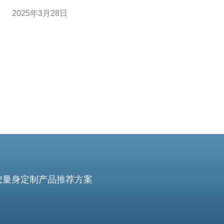
们无法直接访问其他国家的游戏服务器。在这种情况下，
2025年3月28日
加拿大游戏代理服务器成为了畅享全球游戏的最佳选择。
加拿大游戏代理服务器是位于加拿大的专门用于游戏的代
理服务器。它通过隐藏玩家的
您量身定制产品推荐方案