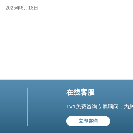
拿大服务器于2021年5月正式上线，为北美地区的玩家提
2025年6月18日
供更加流畅稳定的游戏体验。 加拿大服务器采用了先进的
云计算技术，配备了高性能的服务器硬件，保证游戏运行
的流畅性和稳定
在线客服
1V1免费咨询专属顾问，为
立即咨询