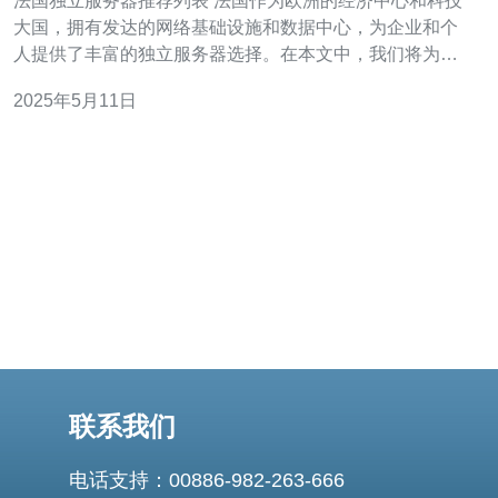
法国独立服务器推荐列表 法国作为欧洲的经济中心和科技
大国，拥有发达的网络基础设施和数据中心，为企业和个
人提供了丰富的独立服务器选择。在本文中，我们将为您
推荐几家在法国运营的独立服务器提供商，帮助您选择适
2025年5月11日
合您需求的服务器。 OVH是法国最大的独立服务器提供商
之一，拥有多个数据中心遍布全球。他们提供各种类型的
服务器，包括共享主
联系我们
电话支持：00886-982-263-666