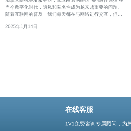
加拿大随机地址服务器：获取匿名网络访问的最佳选择 在
当今数字化时代，隐私和匿名性成为越来越重要的问题。
随着互联网的普及，我们每天都在与网络进行交互，但我
们的个人信息却可能被泄露和滥用。为了保护自己的隐
2025年1月14日
私，使用加拿大随机地址服务器成为获取匿名网络访问的
最佳选择。 加拿大随机地址服务器是一种网络服务，它允
许用户通过它来浏览网站、
在线客服
1V1免费咨询专属顾问，为