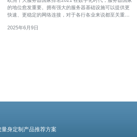
欧洲十大服务器国家排名2021 在数字化时代，服务器国家
的地位愈发重要。拥有强大的服务器基础设施可以提供更
快速、更稳定的网络连接，对于各行各业来说都至关重
要。本文将为您介绍欧洲十大服务器国家的排名情况，帮
2025年6月9日
助您了解欧洲服务器市场的发展趋势。 德国作为欧洲经济
体量最大的国家之一，自然也在服务器领域占据重要地
位。德国拥有先进的网络
您量身定制产品推荐方案