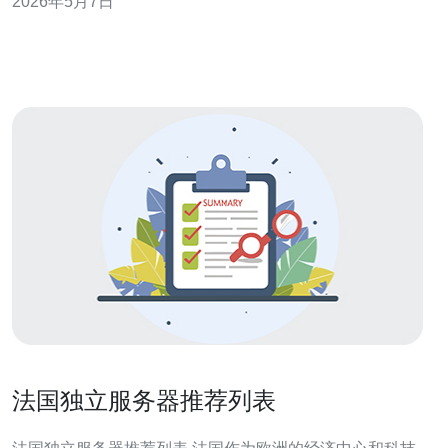
2026年5月7日
移、以及DDoS防护与带宽计费。 评估指标：平均延迟
（ms）、丢包率（%）、99%响应时间（ms）、切换窗口
（分钟）。 迁移前应明确S
法国独立服务器推荐列表