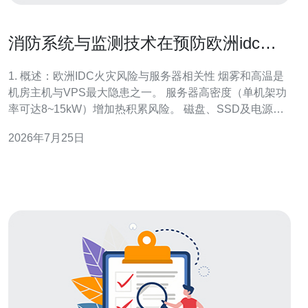
消防系统与监测技术在预防欧洲idc数
据机房着火中的效果评估
1. 概述：欧洲IDC火灾风险与服务器相关性 烟雾和高温是
机房主机与VPS最大隐患之一。 服务器高密度（单机架功
率可达8~15kW）增加热积累风险。 磁盘、SSD及电源故
障常为火源诱因，影响域名解析与CDN节点可用性。
2026年7月25日
DDoS防护在火灾造成路由中断时也可能失效，影响主机
对外服务。 因此评估消防与监测对保障业务连续性至关重
要。 2. 关键监测