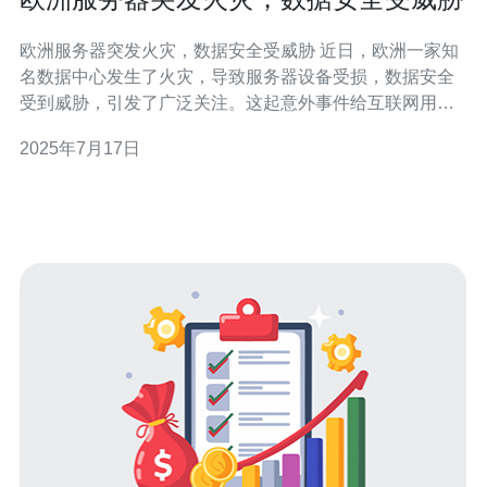
欧洲服务器突发火灾，数据安全受威胁 近日，欧洲一家知
名数据中心发生了火灾，导致服务器设备受损，数据安全
受到威胁，引发了广泛关注。这起意外事件给互联网用户
带来了不小的困扰，也提醒了我们在数据存储和备份方面
2025年7月17日
的重要性。 据悉，火灾发生在欧洲某数据中心的机房内
部，燃烧的火势迅速蔓延，造成了严重的设备损坏。消防
队员及时赶到现场进行扑救，