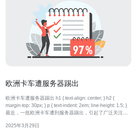
欧洲卡车遭服务器踢出
欧洲卡车遭服务器踢出 h1 { text-align: center; } h2 {
margin-top: 30px; } p { text-indent: 2em; line-height: 1.5; }
最近，一批欧洲卡车遭到服务器踢出，引起了广泛关注。
据了解，这是因为欧洲卡车在行驶过程中使用了未经授权
2025年3月29日
的软