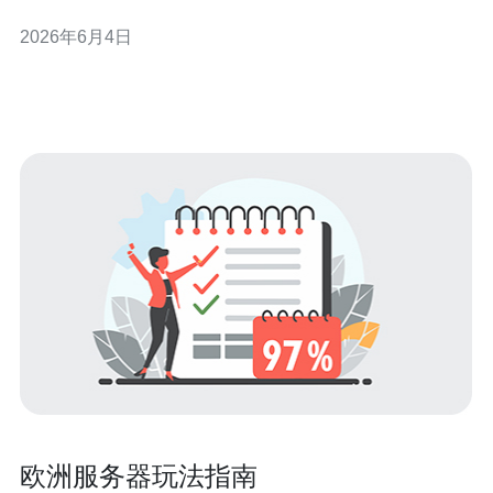
络延迟。 2. 精华：结合CDN、边缘缓存与服务器端缓存
2026年6月4日
（如Redis、Varnish），实现冷热分离，显著提升网站访
问速度。 3. 精华：部署标准化的安全栈（TLS/SSL
欧洲服务器玩法指南