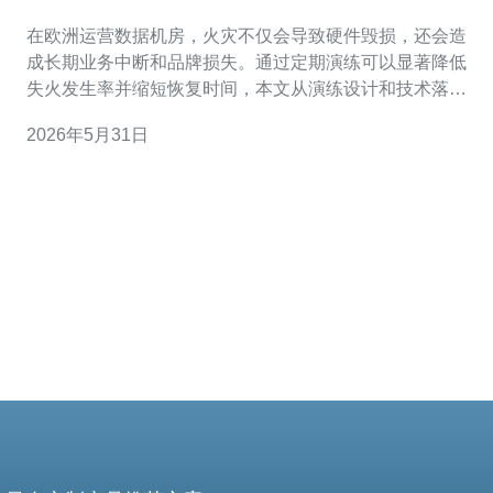
生率与提升恢复速度
在欧洲运营数据机房，火灾不仅会导致硬件毁损，还会造
成长期业务中断和品牌损失。通过定期演练可以显著降低
失火发生率并缩短恢复时间，本文从演练设计和技术落地
两个维度说明可执行方案，适用于托管服务器、VPS、主
2026年5月31日
机和云服务提供商。 首先，建立完整的风险评估和演练计
划是基础。对机房内电力、UPS、发电机、制冷系统、布
线和电池柜等高风险点进行巡检，并将这些发