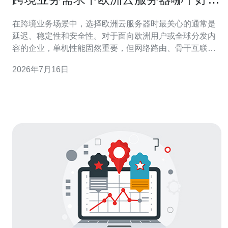
点 延迟优化案例分享
在跨境业务场景中，选择欧洲云服务器时最关心的通常是
延迟、稳定性和安全性。对于面向欧洲用户或全球分发内
容的企业，单机性能固然重要，但网络路由、骨干互联和
CDN缓存策略直接决定用户体验。 首先要明确业务类型：
2026年7月16日
若是网站/小型应用，VPS或云主机即可满足，建议选取支
持SSD、弹性公网IP和灵活带宽的实例；若是游戏、实时
通信或大流量下载业务，则推荐专用服务