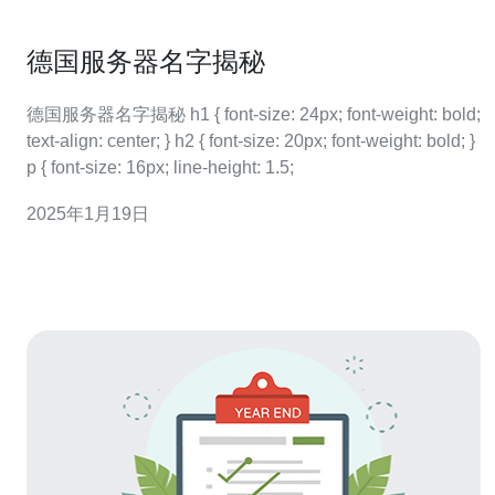
德国服务器名字揭秘
德国服务器名字揭秘 h1 { font-size: 24px; font-weight: bold;
text-align: center; } h2 { font-size: 20px; font-weight: bold; }
p { font-size: 16px; line-height: 1.5;
2025年1月19日