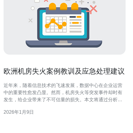
欧洲机房失火案例教训及应急处理建议
近年来，随着信息技术的飞速发展，数据中心在企业运营
中的重要性愈发凸显。然而，机房失火等突发事件却时有
发生，给企业带来了不可估量的损失。本文将通过分析欧
洲某机房失火案例，总结相关教训，并提出相应的应急处
2026年1月9日
理建议，以帮助企业更好地应对类似风险。 在某次发生在
欧洲的机房失火事件中，由于电线老化和设备过载，导致
了大规模的火灾。这场火灾不仅