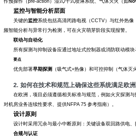
作预操作（pre-action）湿式/干式喷淋系统、气体灭火（如
No
监控与智能分析层面
关键的
监控
系统包括高清闭路电视（CCTV）与红外热
频智能分析与异常行为检测，可在火灾萌芽阶段实现报警。
联动与自动化
所有探测与抑制设备应通过地址式控制器或消防联动模块
要点
优先部署
早期探测
（吸气式+热像）和可控抑制（气体灭
2. 如何在技术和规范上确保这些系统满足欧
在欧洲，项目必须遵循相关标准与规范，例如火灾探测与
对机房业务连续性要求、提供NFPA 75 参考指南）。
设计原则
设计时采用冗余与最小中断原则：关键设备双回路供电、
合规与认证