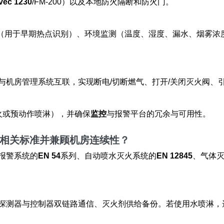
vec 1230
/FM‑200）以及本地防火隔断和防火门。
像（用于早期热点识别）、环境监测（温度、湿度、漏水、烟雾浓度
与机房管理系统互联，实现断电/切断燃气、打开/关闭灭火阀、
火或预动作喷淋），并确保
监控
与报警平台的冗余与可用性。
洲相关标准并兼顾机房连续性？
报警系统的
EN 54
系列、自动喷水灭火系统的
EN 12845
、气体
探测器与控制器双链路通信、灭火剂供给备份。若使用水喷淋，