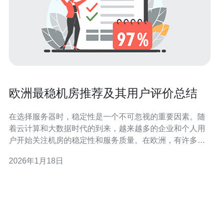
欧洲最稳机房推荐及其用户评价总结
在选择服务器时，稳定性是一个不可忽视的重要因素。随
着云计算和大数据时代的到来，越来越多的企业和个人用
户开始关注机房的稳定性和服务质量。在欧洲，有许多机
房因其卓越的稳定性而受到用户青睐。本文将为您推荐一
2026年1月18日
些欧洲最稳机房，并结合用户评价总结其特点、优缺点及
价格信息，帮助您找到最好、最佳以及最便宜的机房选
择。 一、欧洲最稳机房推荐 在众多机房中