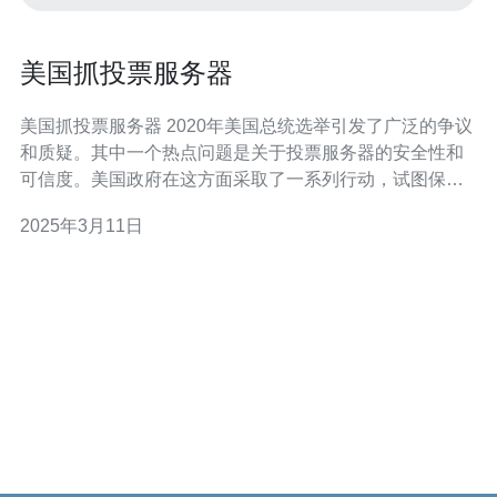
美国抓投票服务器
美国抓投票服务器 2020年美国总统选举引发了广泛的争议
和质疑。其中一个热点问题是关于投票服务器的安全性和
可信度。美国政府在这方面采取了一系列行动，试图保护
选举的公正性。本文将讨论美国抓捕投票服务器的情况。
2025年3月11日
美国政府在选举期间收到了一些关于投票服务器存在潜在
安全漏洞的报告。为了调查这些指控并确保选举的公正
性，他们决定采取行动。政府