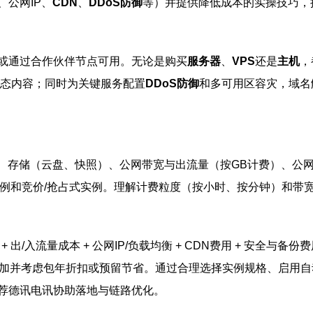
、公网IP、
CDN
、
DDoS防御
等）并提供降低成本的实操技巧，
或通过合作伙伴节点可用。无论是购买
服务器
、
VPS
还是
主机
，
态内容；同时为关键服务配置
DDoS防御
和多可用区容灾，域名
）、存储（云盘、快照）、公网带宽与出流量（按GB计费）、公网
实例和竞价/抢占式实例。理解计费粒度（按小时、按分钟）和带
+ 出/入流量成本 + 公网IP/负载均衡 + CDN费用 + 安全
加并考虑包年折扣或预留节省。通过合理选择实例规格、启用自
荐德讯电讯协助落地与链路优化。