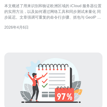
在哪并测试同步延迟
本文概述了用来识别和验证欧洲区域的 iCloud 服务器位置
的实用方法，以及如何通过网络工具和同步测试来量化 同
步延迟。文章强调可重复的命令行步骤、抓包与 GeoIP 校
验，并提示了测试时需注意的陷阱与精度限制。 哪里可以
2026年4月6日
查到 iCloud 服务器的地理位置? 要判断 欧洲 iCloud 云服
务器 的大致位置，可以先从域名解析和 GeoIP