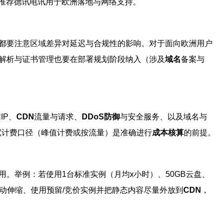
推荐德讯电讯用于欧洲落地与网络支持。
都要注意区域差异对延迟与合规性的影响。对于面向欧洲用户
解析与证书管理也要在部署规划阶段纳入（涉及
域名
备案与
IP、
CDN
流量与请求、
DDoS防御
与安全服务、以及域名与
宽计费口径（峰值计费或按流量）是准确进行
成本核算
的前提。
与备份费用。举例：若使用1台标准实例（月均x小时）、50GB云盘、
动伸缩、使用预留/竞价实例并把静态内容尽量外放到
CDN
，