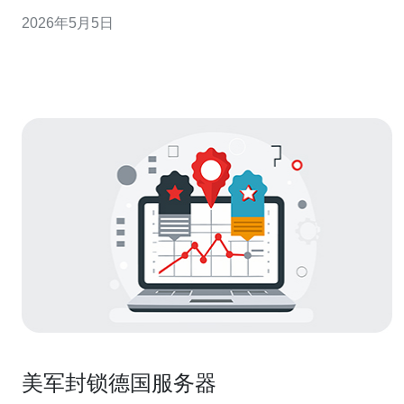
但非最终结论。 3. 合规证明与法律措施：SCC、DPIA与
2026年5月5日
加密策略共同形成合规链条。 作为一名合规与云架构双领
域的实战专家，我直言：要想在GDPR框架下“确认”某个账
号的欧
美军封锁德国服务器