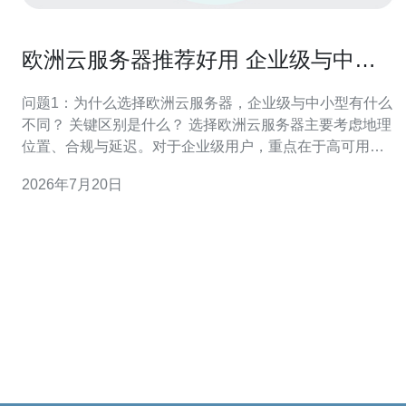
欧洲云服务器推荐好用 企业级与中小
型推荐清单与理由
问题1：为什么选择欧洲云服务器，企业级与中小型有什么
不同？ 关键区别是什么？ 选择欧洲云服务器主要考虑地理
位置、合规与延迟。对于企业级用户，重点在于高可用架
构、灾备、多可用区与企业级SLA；而对于中小型用户，
2026年7月20日
更看重性价比、部署简便与基础运维支持。 合规与数据主
权 在欧盟境内部署能更容易满足GDPR和数据主权要求，
这对处理个人数据的企业尤其重要。