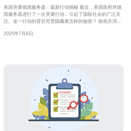
美国突袭德国服务器：最新行动揭秘 最近，美国政府对德
国服务器进行了一次突袭行动，引起了国际社会的广泛关
注。这一行动的背后究竟隐藏着怎样的秘密？ 据相关消息
透露，美国情报部门在最近一次行动中成功入侵了多个德
2025年7月6日
国服务器，搜集了大量涉及国家安全的情报信息。这次突
袭行动是经过精密计划和实施的，展现了美国在网络战争
领域的强大实力。 据