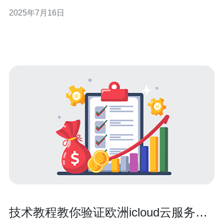
也是一个热门选择。 德国服务器IP的价格因服务商和配置
2025年7月16日
不同而有所不同。一般来说，租用一个德国服务器IP的价
格在每月5欧元到50欧元不等。价格取决于服务器的性能、
带宽、存储空
技术教程教你验证欧洲icloud云服务器