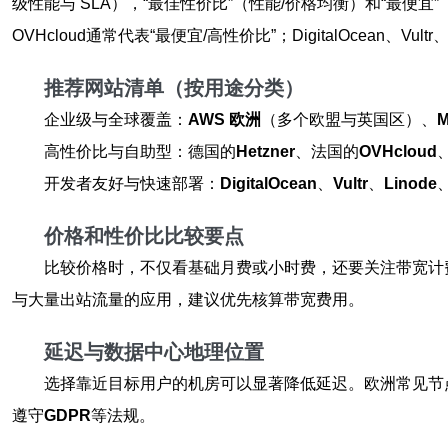
级性能与 SLA），“最佳性价比”（性能/价格均衡）和“最便宜”（低
OVHcloud通常代表“最便宜/高性价比”；DigitalOcean、Vul
推荐网站清单（按用途分类）
企业级与全球覆盖：
AWS 欧洲
（多个欧盟与英国区）、
M
高性价比与自助型：德国的
Hetzner
、法国的
OVHcloud
开发者友好与快速部署：
DigitalOcean
、
Vultr
、
Linode
价格和性价比比较要点
比较价格时，不仅看基础月费或小时费，还要关注带宽计费
与大量出站流量的应用，建议优先核算带宽费用。
延迟与数据中心地理位置
选择靠近目标用户的机房可以显著降低延迟。欧洲常见节
遵守
GDPR
等法规。