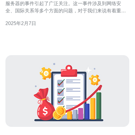
服务器的事件引起了广泛关注。这一事件涉及到网络安
全、国际关系等多个方面的问题，对于我们来说有着重要
的启示和警示作用。 据报道，这起事件发生在德国某个军
2025年2月7日
事基地。一名美国士兵在使用服务器时遭遇到技术问题，
无法正常操作。由于无法解决问题，该士兵竟然采取了非
法手段，直接抢夺了服务器并