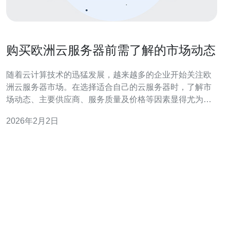
购买欧洲云服务器前需了解的市场动态
随着云计算技术的迅猛发展，越来越多的企业开始关注欧
洲云服务器市场。在选择适合自己的云服务器时，了解市
场动态、主要供应商、服务质量及价格等因素显得尤为重
要。本文将从多个角度解析这些关键要素，帮助您做出明
2026年2月2日
智的决策。 市场规模有多大？ 近年来，欧洲的云计算市场
呈现出快速增长的趋势。根据相关数据显示，2022年欧洲
云服务市场规模已达到数百亿欧元，预计