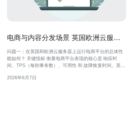
电商与内容分发场景 英国欧洲云服务
器 在实际业务中的表现评估
问题一：在英国和欧洲云服务器上运行电商平台的总体性
能如何？ 关键指标 衡量电商平台表现的核心是 响应时
间、TPS（每秒事务数）、可用性 和 故障恢复时间。英国
与欧洲区域的云供应商通常提供多可用区部署，能保证较
2026年6月7日
高的冗余与 SLA 可用率，但最终体验取决于实例规格、网
络带宽与数据库层的架构。 优化建议 对数据库读写分离、
使用缓存（如 Redis/M