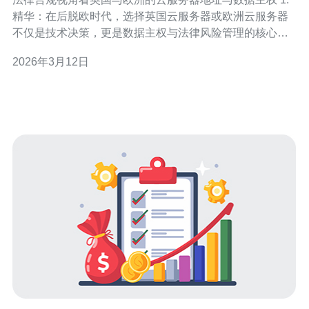
精华：在后脱欧时代，选择英国云服务器或欧洲云服务器
不仅是技术决策，更是数据主权与法律风险管理的核心。
2. 精华：即便存在欧盟对英国的充足性决定，企业仍需进
2026年3月12日
行跨境数据传输的实质性评估（TIA），并采用SCCs、加
密与技术隔离等多层防护。 3. 精华：公共部门与敏感行业
的数据本地化要求趋严