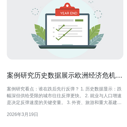
案例研究历史数据展示欧洲经济危机房
价下跌后哪些城市更易反弹
案例研究看点：谁在跌后先行反弹？ 1. 历史数据显示：跌
幅深但供给受限的城市往往反弹更快。 2. 就业与人口增速
是决定反弹速度的关键变量。 3. 外资、旅游和重大基建常
常成为“反弹催化剂”。 本文为一篇原创劲爆的实证分析型
2026年3月19日
文章，基于欧盟统计局（Eurostat）、国家土地登记处与各
大房产研究机构的公开指数，进行多次横断面对比，属于