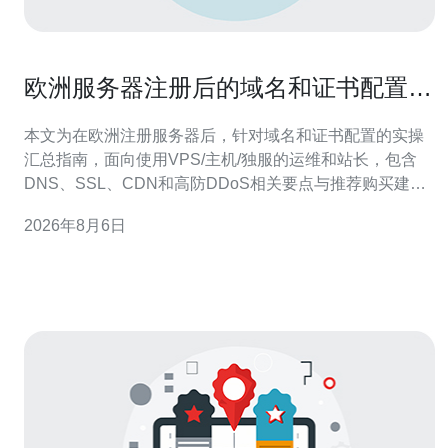
欧洲服务器注册后的域名和证书配置实
操指南汇总
本文为在欧洲注册服务器后，针对域名和证书配置的实操
汇总指南，面向使用VPS/主机/独服的运维和站长，包含
DNS、SSL、CDN和高防DDoS相关要点与推荐购买建
议。 第一步是确认你的欧洲服务器提供商与线路。常见且
2026年8月6日
性价比高的欧洲机房包括Hetzner、OVH、Scaleway、
Contabo等，购买时注意带宽/峰值清洗能力与IP段信誉。
建议在购买