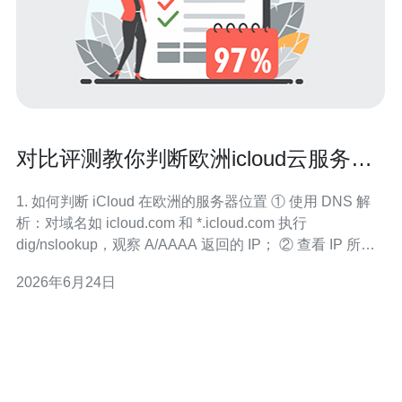
对比评测教你判断欧洲icloud云服务器
在哪 网络与安全区别
1. 如何判断 iCloud 在欧洲的服务器位置 ① 使用 DNS 解
析：对域名如 icloud.com 和 *.icloud.com 执行
dig/nslookup，观察 A/AAAA 返回的 IP； ② 查看 IP 所属
自治系统（AS）：用 whois 查 17.0.0.0/8 或返回 IP 的
2026年6月24日
AS，苹果常用 17.0.0.0/8； ③