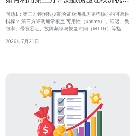
推荐的可靠性与口碑
问题1：第三方评测数据能验证欧洲机房哪些核心的可靠性
指标？ 第三方评测通常覆盖 可用性（uptime）、延迟、丢
包率、带宽吞吐、故障频率与恢复时间（MTTR）等指
标。通过长期监测可以观察到冗余链路、骨干直连与故障
2026年7月21日
模式，进而评估机房在突发事件下的稳定性。还可查看合
规性证书（例如ISO、SOC）作为辅助证据。 关键点：数
据维度与时间窗 评估时要看