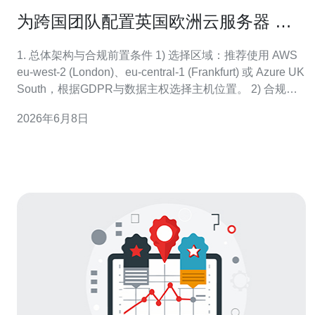
为跨国团队配置英国欧洲云服务器 时
的网络和认证最佳实践
1. 总体架构与合规前置条件 1) 选择区域：推荐使用 AWS
eu-west-2 (London)、eu-central-1 (Frankfurt) 或 Azure UK
South，根据GDPR与数据主权选择主机位置。 2) 合规要
求：明确数据主权、日志保留期、DPA与处理者合同，英
2026年6月8日
国/欧盟的合规通常需至少保留审计日志90天。 3) 网络分