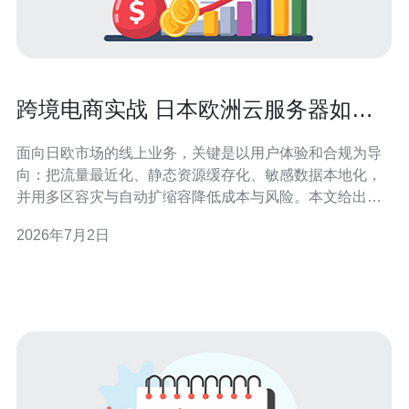
跨境电商实战 日本欧洲云服务器如何
选择与部署建议
面向日欧市场的线上业务，关键是以用户体验和合规为导
向：把流量最近化、静态资源缓存化、敏感数据本地化，
并用多区容灾与自动扩缩容降低成本与风险。本文给出节
点选择、带宽与规格、供应商与计费、网络与CDN策略、
2026年7月2日
以及部署与运维的可执行建议，便于快速落地。 哪个区域
节点更适合覆盖日本和欧洲市场？ 覆盖日本用户建议优先
选取东京或大阪节点，能显著降低 延迟