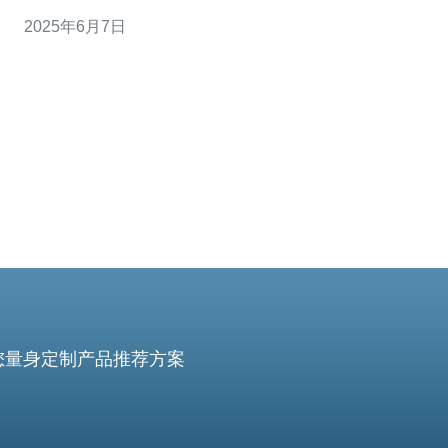
兰服务器机房以其优越的服务质量和先进的技术设备，成
2025年6月7日
为了许多企业的首选。 上海荷兰服务器机房拥有先进的网
络设备和强大的服务器，确保网络运行的稳定性和可靠
性。服务器机房采用冗余备份
您量身定制产品推荐方案