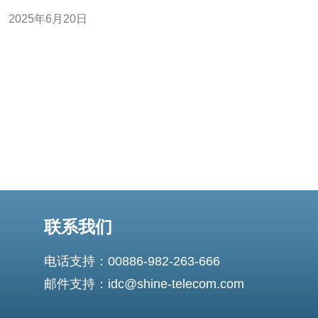
名。 我们提供专业的服务器设备进口服务，确保您获得满
2025年6月20日
意的产品和服务。我们的团队具有丰富的进口经验，能够
为您提供全程跟踪和支持。 我们代理的荷兰服务器设备均
为原装进口，保证产
联系我们
电话支持：00886-982-263-666
邮件支持：idc@shine-telecom.com