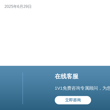
快的网速和更稳定的连接，适用于各种网络应用场景。 以
2025年6月29日
下是一些值得推荐的荷兰服务器购买地址： 1. Leaseweb
Leaseweb是荷兰知名的服务器租用服务商，提供各种类
在线客服
1V1免费咨询专属顾问，为
立即咨询