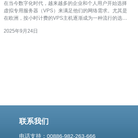
在当今数字化时代，越来越多的企业和个人用户开始选择
虚拟专用服务器（VPS）来满足他们的网络需求。尤其是
在欧洲，按小时计费的VPS主机逐渐成为一种流行的选
择。本文将探讨按小时计费的欧洲VPS主机的优势，以及
2025年9月24日
如何选择合适的服务提供商。 首先，按小时计费的VPS主
机提供了极大的灵活性。传统的VPS主机通常采用按月或
按年计费的方式，这对于一些需要临时
联系我们
电话支持：00886-982-263-666