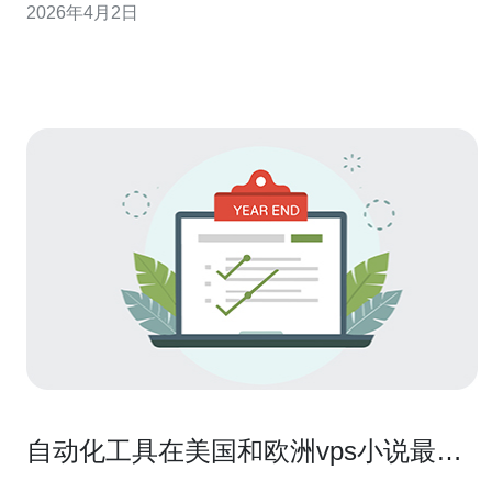
2026年4月2日
洲客户端 RTT 与抖动。 3) 应用场景：远程视频会议、呼
叫中心、实时语音通话和直播低延迟
自动化工具在美国和欧洲vps小说最新
章节推送中的实践经验