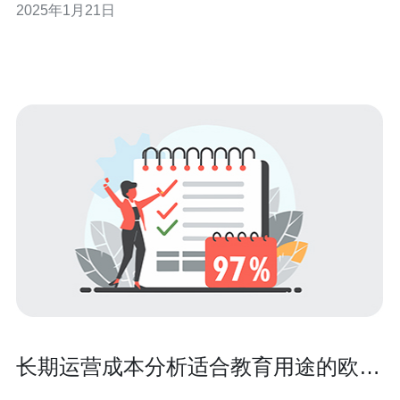
2025年1月21日
服务器以其卓越的性能和稳定性，成为了众多企业的首
选。 天下数据荷兰服务器采用最新的硬件技术，配备强大
的处理器和大容量内存，能够快速高
长期运营成本分析适合教育用途的欧洲
cn2 vps vps小学生方案