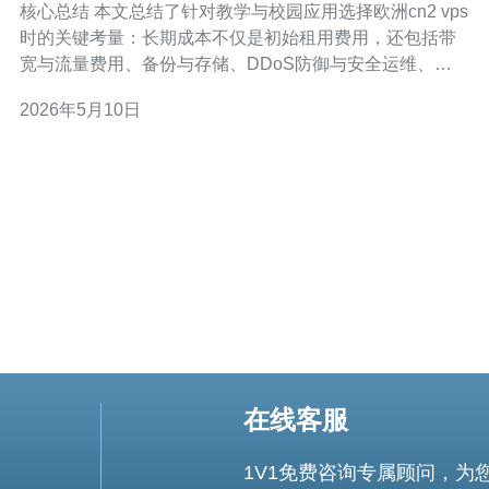
核心总结 本文总结了针对教学与校园应用选择欧洲cn2 vps
时的关键考量：长期成本不仅是初始租用费用，还包括带
宽与流量费用、备份与存储、DDoS防御与安全运维、域
名与CDN加速等持续支出。对于需要兼顾国内访问体验与
2026年5月10日
合规性的教育场景，使用具备cn2回程或优化线路的VPS能
显著降低延迟与包丢率，从而减少课堂线上教学的技术支
持成本。综合性价比与售后建
在线客服
1V1免费咨询专属顾问，为