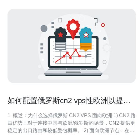
如何配置俄罗斯cn2 vps性欧洲以提升
视频会议和实时语音质量
1. 概述：为什么选择俄罗斯 CN2 VPS 面向欧洲 1) CN2 路
由优势：对于连接中国与欧洲/俄罗斯的场景，CN2 提供更
稳定的出口路由和较低丢包概率。 2) 面向欧洲节点：在欧
洲部署媒体转发点（MPEG/Janus/mediasoup）可降低欧