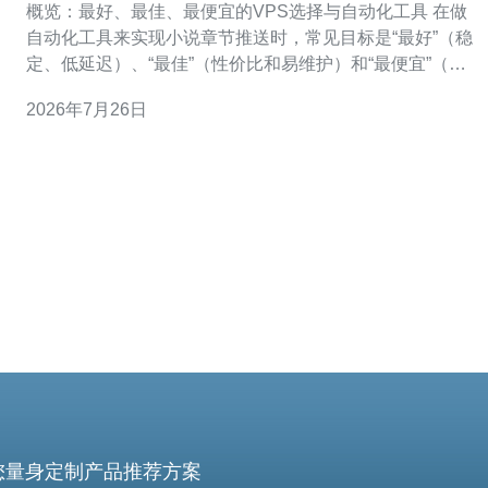
概览：最好、最佳、最便宜的VPS选择与自动化工具 在做
自动化工具来实现小说章节推送时，常见目标是“最好”（稳
定、低延迟）、“最佳”（性价比和易维护）和“最便宜”（成
本最低）。对于面向美欧用户的服务，推荐将核心抓取/推
2026年7月26日
送部署在美国VPS或欧洲VPS节点，最好选择提供DDOS
防护与快磁盘的主机（如Vultr High Frequency、Digit
您量身定制产品推荐方案