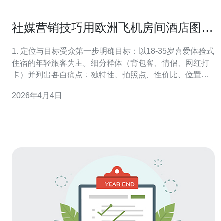
社媒营销技巧用欧洲飞机房间酒店图片
吸引年轻旅客注意
1. 定位与目标受众第一步明确目标：以18-35岁喜爱体验式
住宿的年轻旅客为主。细分群体（背包客、情侣、网红打
卡）并列出各自痛点：独特性、拍照点、性价比、位置便
捷。 2. 场景与拍摄计划列出必拍场景：机舱床铺、座椅近
2026年4月4日
景、舱窗外景、卫生间细节、夜间氛围。制定拍摄清单、
时间表与道具（小行李、书本、咖啡杯、霓虹灯），安排
模特与动作脚本。 3. 摄