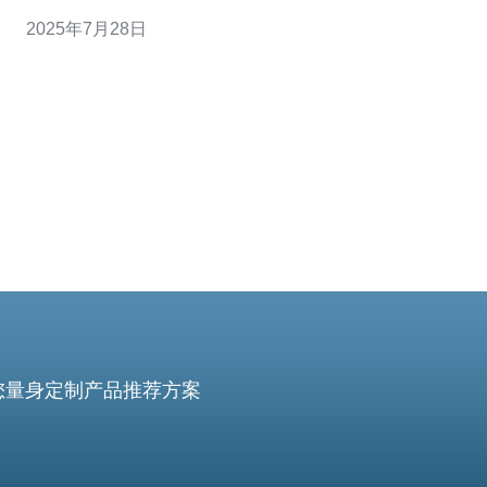
您提供一份全面的欧洲网站服务器下载指南与最佳实践。
2025年7月28日
1. 确定需求 在选择服务器之前，首先要明确您的需求。这
包括： - 网站类型：确定是静态网站、动态网站还是电
您量身定制产品推荐方案