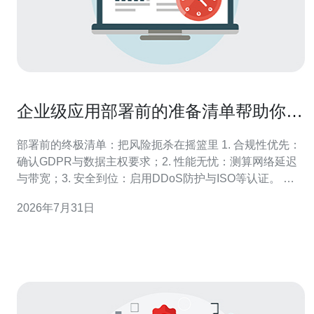
企业级应用部署前的准备清单帮助你顺
利购买欧洲服务器
部署前的终极清单：把风险扼杀在摇篮里 1. 合规性优先：
确认GDPR与数据主权要求；2. 性能无忧：测算网络延迟
与带宽；3. 安全到位：启用DDoS防护与ISO等认证。 在
决定购买欧洲服务器之前，别急着签合同——这篇清单来
2026年7月31日
自实际项目经验，直击企业级部署最致命的坑，帮助你在
采购前用可执行的步骤把风险降到最低，符合谷歌EEAT对
专业性与可信性的