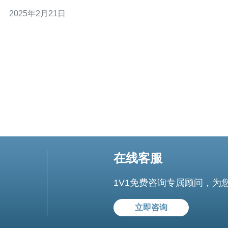
供商是购买服务器的首选。这些公司通常具有丰富的经验
2025年2月21日
和技术知识，可以根据您的需求提供定制的解决方案。 1.1
主机托管服务 主机托管服务是一种将服务器放置在数据中
心中的选择。这些数据中心提
在线客服
1V1免费咨询专属顾问，为
立即咨询