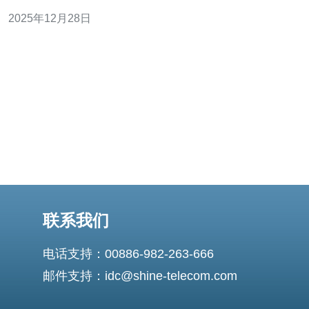
至100 Mbps，上传速度则在20 Mbps至50 Mbps之间。这
2025年12月28日
一速度对于日常的网络使用，如网页浏览、视频播放和在
线游戏等，都是足够的。不过，具体速度还会受到用户所
在位置、网
联系我们
电话支持：00886-982-263-666
邮件支持：idc@shine-telecom.com