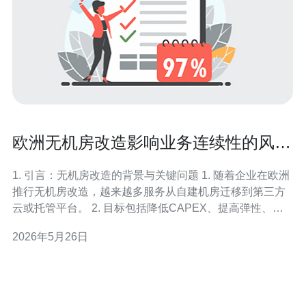
欧洲无机房改造影响业务连续性的风险
评估与缓解策略
1. 引言：无机房改造的背景与关键问题 1. 随着企业在欧洲
推行无机房改造，越来越多服务从自建机房迁移到第三方
云或托管平台。 2. 目标包括降低CAPEX、提高弹性、合
规与地域冗余，但同时带来业务连续性风险。 3. 关键关注
2026年5月26日
点为服务器/VPS稳定性、域名与DNS可用性、CDN与边
缘加速、DDoS防护能力。 4. 本文面向技术与运维团队，
量化风