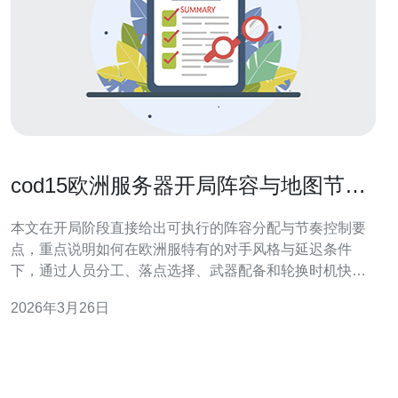
cod15欧洲服务器开局阵容与地图节奏
的实战攻略
本文在开局阶段直接给出可执行的阵容分配与节奏控制要
点，重点说明如何在欧洲服特有的对手风格与延迟条件
下，通过人员分工、落点选择、武器配备和轮换时机快速
建立地图优势，从而把握整个比赛的主动权。 要多少人扮
2026年3月26日
演什么角色才能稳住开局？ 开局推荐保持4人小队中明确
分工：1名狙击/远程压制（负责高点视野），1名推进型斩
杀手（短兵相接输出），1名中路控制与支