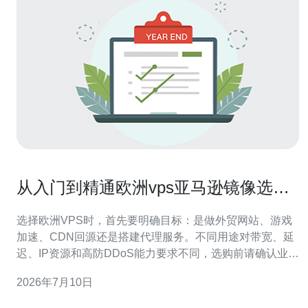
从入门到精通欧洲vps亚马逊镜像选择
与自动化脚本示例
选择欧洲VPS时，首先要明确目标：是做外贸网站、游戏
加速、CDN回源还是搭建代理服务。不同用途对带宽、延
迟、IP资源和高防DDoS能力要求不同，选购前请确认业务
需求与预算。 亚马逊镜像（AMI）提供了多种操作系统和
2026年7月10日
预装环境，常见有Ubuntu、Debian、CentOS、Amazon
Linux。对于Web服务推荐Ubuntu LTS以获得长期支