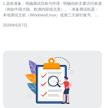
1.选前准备：明确测试目标与环境 - 明确你的主要访问来源
（例如中国大陆、欧洲内部或北美）。 - 准备测试机器：
本地测试主机（Windows/Linux）或第三方探针账号。记
录本地带宽、网络运营商与时段。 - 安排至少3家供应商、
2026年6月7日
每家不同机房（例如AMS、FRA、LON）做对比，购买最
便宜的1核/1G/20G盘的临时实例即可。 2.购买与初步