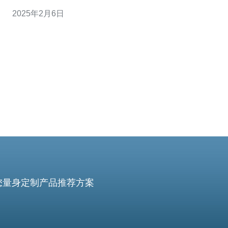
解荷兰的域名解析服务以及其优势。 荷兰的DNS服务器以
2025年2月6日
其高速、稳定和安全著称。这些服务器广泛分布在全球各
地，能够提供快速的域名解析服务。不论您身处何地，荷
兰的DNS服务器都能
您量身定制产品推荐方案