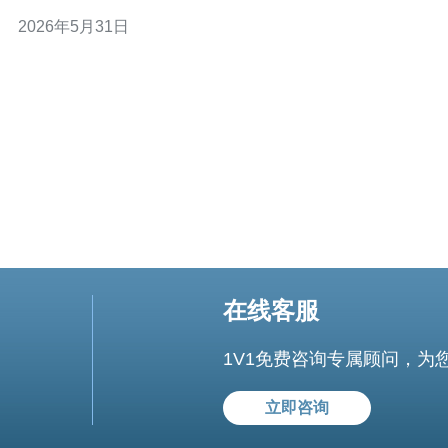
（UDP/TCP）。 - 输出SLA指标：p50/p95/p99延迟、丢
2026年5月31日
包率、可用性目标。 2. 选择合适的欧洲VPS提供商与节点
- 优先考虑节点在玩家集中的城市（如伦敦、阿
在线客服
1V1免费咨询专属顾问，为
立即咨询