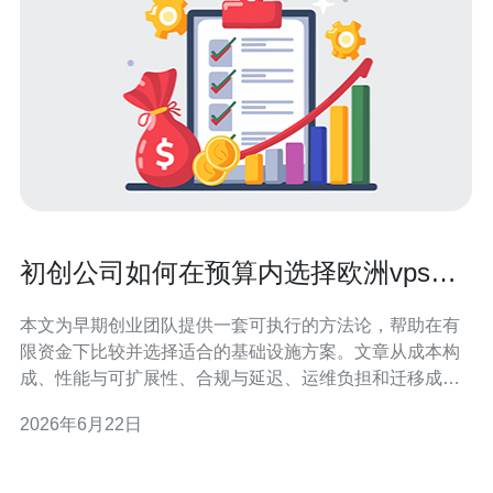
初创公司如何在预算内选择欧洲vps和
云服务区别方案
本文为早期创业团队提供一套可执行的方法论，帮助在有
限资金下比较并选择适合的基础设施方案。文章从成本构
成、性能与可扩展性、合规与延迟、运维负担和迁移成本
等维度，给出衡量标准与落地建议，便于快速决策。 应该
2026年6月22日
准备多少预算才能在欧洲部署基础设施？ 预算并非越高越
好，而是要匹配业务成长节奏。对多数初创公司而言，月
度可支配云资源费用在100–2000欧元