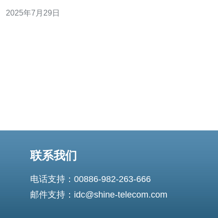
作系统、资源和配置，用户可以根据自身需求进行自定义
2025年7月29日
设置。与共享主机相比，VPS提供了更高的性能和更好的
稳定性，适合中小型企业和个人开发者使用。 问题二：欧
洲VP
联系我们
电话支持：00886-982-263-666
邮件支持：idc@shine-telecom.com