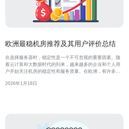
欧洲最稳机房推荐及其用户评价总结
在选择服务器时，稳定性是一个不可忽视的重要因素。随
着云计算和大数据时代的到来，越来越多的企业和个人用
户开始关注机房的稳定性和服务质量。在欧洲，有许多机
房因其卓越的稳定性而受到用户青睐。本文将为您推荐一
2026年1月18日
些欧洲最稳机房，并结合用户评价总结其特点、优缺点及
价格信息，帮助您找到最好、最佳以及最便宜的机房选
择。 一、欧洲最稳机房推荐 在众多机房中