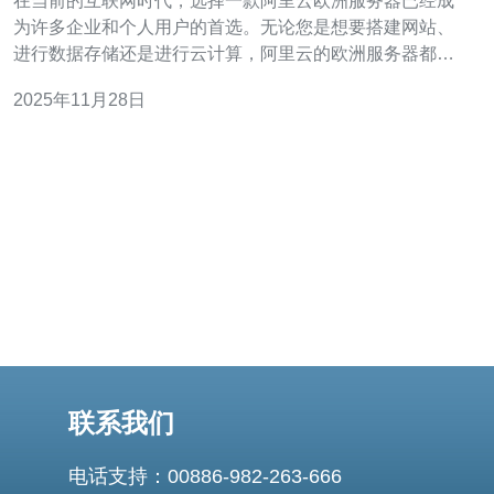
在当前的互联网时代，选择一款阿里云欧洲服务器已经成
为许多企业和个人用户的首选。无论您是想要搭建网站、
进行数据存储还是进行云计算，阿里云的欧洲服务器都能
满足您的需求。许多人希望找到一款最佳、最便宜的服务
2025年11月28日
器，而阿里云无疑为用户提供了多种选择。本文将为您提
供一个详细的购买流程指南，帮助您顺利完成购买。 第一
步：了解阿里云欧洲服务器的
联系我们
电话支持：00886-982-263-666