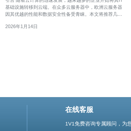
引言 随着云计算的迅速发展，越来越多的企业开始将其IT
基础设施转移到云端。在众多云服务器中，欧洲云服务器
因其优越的性能和数据安全性备受青睐。本文将推荐几款
高配置的欧洲云服务器，帮助企业在选购时做出明智的决
2026年1月14日
策。 以下是我们为您整理的三款高配置的欧洲云服务器，
分别具有不同的优点和适用场景： 阿里云欧洲节点 AWS
欧洲区域
在线客服
1V1免费咨询专属顾问，为