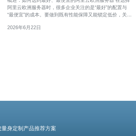
概述：如何选到最好、最便宜的阿里云欧洲服务器 在选择
阿里云欧洲服务器时，很多企业关注的是“最好”的配置与
“最便宜”的成本。要做到既有性能保障又能锁定低价，关键
在于签订合同时的条款设计与后续结算策略。通过理解计
2026年6月22日
费模式、折扣机制、汇率与税率影响，以及在合同中加入
价格保护与最低消费承诺，可以在保证服务质量的前提下
实现最优成本。 计费模式比较：按量付
您量身定制产品推荐方案