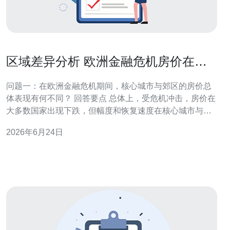
区域差异分析 欧洲金融危机房价在核
心城市与郊区的表现
问题一：在欧洲金融危机期间，核心城市与郊区的房价总
体表现有何不同？ 回答要点 总体上，受危机冲击，房价在
大多数国家出现下跌，但幅度和恢复速度在核心城市与郊
区存在显著差异。核心城市因人口集聚、就业和金融服务
2026年6月24日
业集中，价格下跌通常较小且恢复更快；郊区则因需求脆
弱、信贷紧缩及项目供给滞后，跌幅往往更深且恢复慢。
实证特征 实证研究显示，诸如伦敦、巴黎、