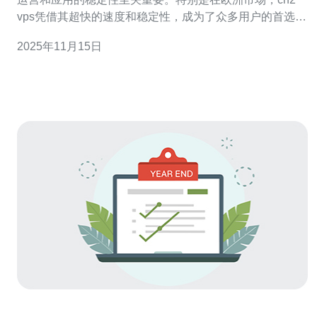
vps凭借其超快的速度和稳定性，成为了众多用户的首选。
本文将深入探讨欧洲cn2 vps的特点、优点及选择方法，帮
2025年11月15日
助你做出明智的决策。 欧洲 cn2 vps的优势是什么？ 欧洲
cn2 vps的最大优势在于其网络连接的速度和质量。采用
CN2线