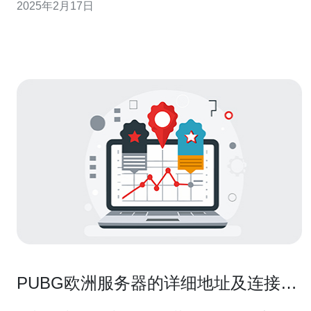
2025年2月17日
于提升网络速度和稳定性、保障数据安全、优化用户体验
等方面都具有重要意义。 作为欧洲的重要技术中心之一，
法国的服务器地图
PUBG欧洲服务器的详细地址及连接方
法