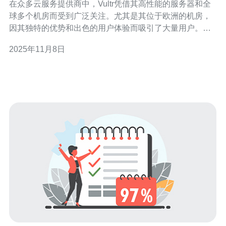
在众多云服务提供商中，Vultr凭借其高性能的服务器和全
球多个机房而受到广泛关注。尤其是其位于欧洲的机房，
因其独特的优势和出色的用户体验而吸引了大量用户。本
文将详细介绍Vultr欧洲机房的特点，并分享一些用户体
2025年11月8日
验，希望对有意购买VPS的朋友们有所帮助。 首先，Vultr
在欧洲的机房分布相对广泛，主要覆盖了伦敦、阿姆斯特
丹和法兰克福等重要城市。