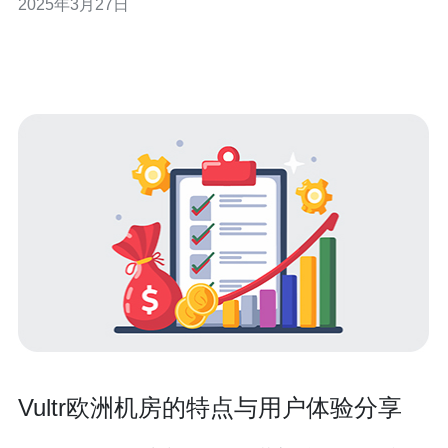
2025年3月27日
Union）的缩写，也是指欧洲服务器（European Server）
的常见简称。欧洲联盟是由欧洲多个国家组成的政治和经
济联盟，因
Vultr欧洲机房的特点与用户体验分享