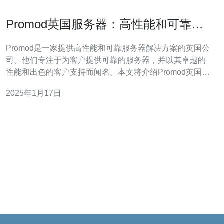
Promod英国服务器：高性能和可靠的
选择
Promod是一家提供高性能和可靠服务器解决方案的英国公
司。他们专注于为客户提供可靠的服务器，并以其卓越的
性能和出色的客户支持而闻名。本文将介绍Promod英国服
务器的特点和优势。 Promod英国服务器采用先进的硬件
2025年1月17日
技术，配备高速处理器和大容量内存，以保证服务器的高
性能和稳定性。无论是网站托管、应用程序部署还是数据
库管理，Promod服务