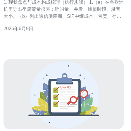
1. 现状盘点与成本构成梳理（执行步骤） 1.（a）在各欧洲
机房导出坐席流量报表：呼叫量、并发、峰值时段、录音
大小。（b）列出通信供应商、SIP中继成本、带宽、存储
与监管合规开销。（c）用Excel或BI工具按机房分摊计算
2026年6月9日
每月单坐席成本。 2. 统一协议与边缘SBC部署
（SIP/WebRTC整合） 2.（a）选定开源或商用
SBC（Kamail