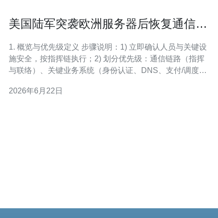
美国陆军突袭欧洲服务器后恢复通信与
业务连续性的关键步骤
1. 概览与优先级定义 步骤说明：1) 立即确认人员与关键设
施安全，按指挥链执行；2) 划分优先级：通信链路（指挥
与联络）、关键业务系统（身份认证、DNS、支付/调度）
与证据保全；3) 启动既有事件响应（IR）与业务连续性
2026年6月22日
（BC）计划并成立联合作战/恢复小组（含IT、网络、法
务、通信与业务代表）。 2. 启动取证与证据保全 小分段：
A. 保留