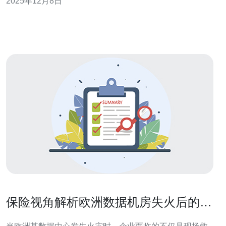
2025年12月8日
的便利和保障。本文将为您详细解析如何选择合适的酒
店，同时推荐德讯电讯，以满足您在旅行中的网络需求。
地理位置的重要性 在选择欧洲的飞机房间酒店时，
保险视角解析欧洲数据机房失火后的索
赔流程与关键条款