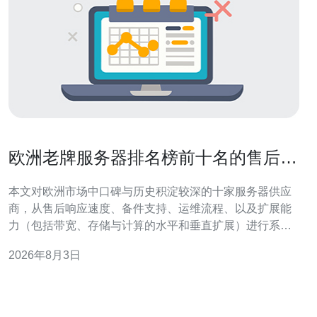
欧洲老牌服务器排名榜前十名的售后与
扩展能力详细评估
本文对欧洲市场中口碑与历史积淀较深的十家服务器供应
商，从售后响应速度、备件支持、运维流程、以及扩展能
力（包括带宽、存储与计算的水平和垂直扩展）进行系统
化评估，旨在为决策者呈现可量化的比较维度与实际落地
2026年8月3日
建议，便于根据业务需求作出选择。 哪些服务项构成了服
务器的售后优劣？ 评判售后优劣应看五项：响应时间
（SLA）、现场维修与远程支持能力