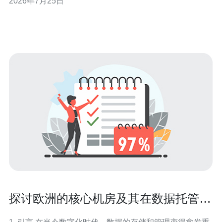
2026年7月25日
DDoS防护在火灾造成路由中断时也可能失效，影响主机
对外服务。 因此评估消防与监测对保障业务连续性至关重
要。 2. 关键监测
探讨欧洲的核心机房及其在数据托管中
的重要性