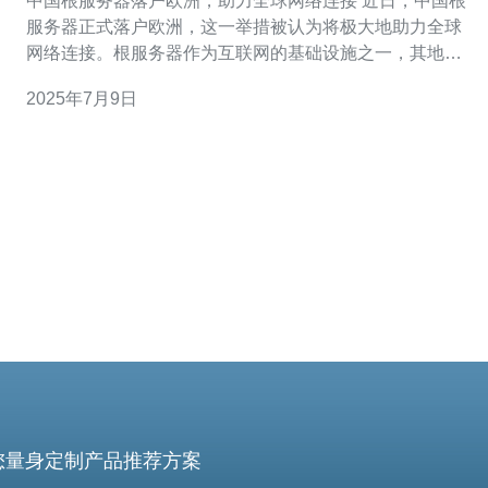
中国根服务器落户欧洲，助力全球网络连接 近日，中国根
服务器正式落户欧洲，这一举措被认为将极大地助力全球
网络连接。根服务器作为互联网的基础设施之一，其地理
位置的分布对于全球网络的稳定运行至关重要。 中国根服
2025年7月9日
务器落户欧洲的消息引起了业界的广泛关注。作为全球最
大的互联网市场之一，中国一直在不断提升自身在互联网
领域的地位。落户欧洲的根服
您量身定制产品推荐方案