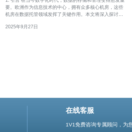
1. 引言 在当今数字化时代，数据的存储和管理变得愈发重
要。欧洲作为信息技术的中心，拥有众多核心机房，这些
机房在数据托管领域发挥了关键作用。本文将深入探讨欧
洲核心机房的特点及其在数据托管中的重要性。 2. 欧洲核
2025年9月27日
心机房的定义 核心机房是指具备高安全性、高可用性和高
带宽的服务器托管中心。以下是一些核心机房的关键特
征： 高安全性：
在线客服
1V1免费咨询专属顾问，为