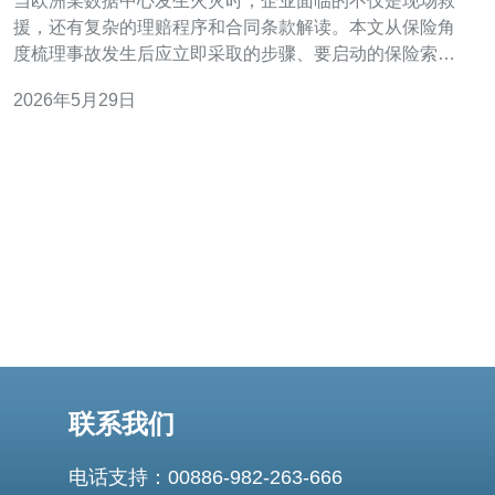
当欧洲某数据中心发生火灾时，企业面临的不仅是现场救
援，还有复杂的理赔程序和合同条款解读。本文从保险角
度梳理事故发生后应立即采取的步骤、要启动的保险索赔
流程、不同险种的责任划分以及在准备证明材料和核损时
2026年5月29日
必须关注的关键条款，帮助风险管理者和财务团队在最短
时间内完成合规索赔准备并降低争议风险。 哪个险种会承
担不同类型的损失? 火灾造成的直接物损通
联系我们
电话支持：00886-982-263-666