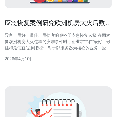
应急恢复案例研究欧洲机房大火后数据
恢复与备份策略
导言：最好、最佳、最便宜的服务器应急恢复选择 在面对
像欧洲机房大火这样的灾难事件时，企业常常在“最好、最
佳和最便宜”之间权衡。对于以服务器为核心的业务，应急
恢复的“最好”通常指能在最短时间内（最低 RTO）恢复全
2026年4月10日
部服务且数据完整；“最佳”是以可持续性与可执行性为准，
结合异地冗余、自动化恢复流程与定期演练；“最便宜”则强
调成本控制，常见方