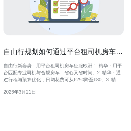
自由行规划如何通过平台租司机房车游
欧洲并优化行程与预算
自由行新姿势：用平台租司机房车征服欧洲 1. 精华：用平
台匹配专业司机与合规房车，省心又省时间。2. 精华：通
过行程与预算优化，日均花费可从€250降至€80。3. 精
华：重视合同、保险与当地法规，安全是第一位。 想要真
2026年3月21日
正的自由行规划，但不想自己开长途？选择租司机房车，
把驾驶交给当地专业人选，你可以把更多时间投入体验与
摄影。 第一步：选对平