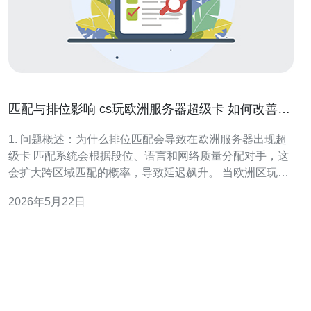
匹配与排位影响 cs玩欧洲服务器超级卡 如何改善匹
配体验
1. 问题概述：为什么排位匹配会导致在欧洲服务器出现超
级卡 匹配系统会根据段位、语言和网络质量分配对手，这
会扩大跨区域匹配的概率，导致延迟飙升。 当欧洲区玩家
池不足时，排位系统会把玩家匹配到更远的服务器，从而
2026年5月22日
增加ping值和丢包率。 客户端到服务器的路由不稳定、
ISP劣质中转和BGP路径切换都会放大卡顿感。 服务器承
载的tickrate、CP