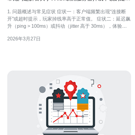
方法
1. 问题概述与常见症状 症状一：客户端频繁出现“连接断
开”或超时提示，玩家掉线率高于正常值。 症状二：延迟飙
升（ping > 100ms）或抖动（jitter 高于 30ms），体验明
显变差。 症状三：丢包率异常（>1% 持续），服务器日志
2026年3月27日
显示重传与握手失败。 症状四：部分地区玩家正常、部分
地区玩家严重，怀疑是路由/链路问题。 症状五：服务器