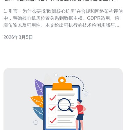
能带来的限制
1. 引言：为什么要找“欧洲核心机房”在合规和网络架构评估
中，明确核心机房位置关系到数据主权、GDPR适用、跨
境传输以及可用性。本文给出可执行的技术检测步骤与法
律合规检查清单，便于IT、安全与法务协同落地。 2. 先行
2026年3月5日
准备：明确目标与权限确认目标：是查找你自己服务器的
物理位置、云服务的区域，还是第三方托管商的核心交换
机位置。准备清单：目标IP