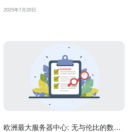
大家更好地应对这一挑战。 欧洲卡车被服务器踢出的原因
2025年7月20日
可能有很多，主要包括网络问题、软件故障、权限设置不
当等。当卡车被服务器踢出时，司机无法继续使用系统进
行工作，给物流运输带
欧洲最大服务器中心: 无与伦比的数据