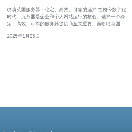
选择
喷喷英国服务器：稳定、高效、可靠的选择 在如今数字化
时代，服务器是企业和个人网站运行的核心。选择一个稳
定、高效、可靠的服务器提供商至关重要。而喷喷英国服
务器正是满足这些需求的理想选择。 喷喷英国服务器提供
2025年1月25日
商以其出色的稳定性而闻名。他们的服务器设备经过精心
调整和优化，以确保持续的高性能。无论是面对高流量负
载还是突发的访问量波动，喷喷