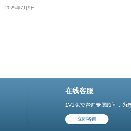
哪个国家，无论您的移民目的是工作、学习还是家庭团
2025年7月9日
聚，我们都能为您提供专业的帮助。 荷兰移民服务器提供
全方位的移民服务，包括但不限于： 移民咨询 签证申请
工作许可办理
在线客服
1V1免费咨询专属顾问，为
立即咨询