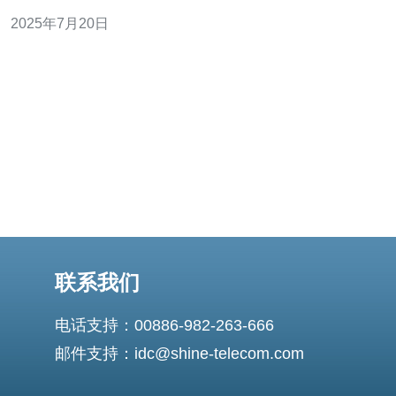
玩家的首选。 荷兰作为欧洲网络枢纽，拥有先进的互联网
2025年7月20日
基础设施和优质的网络服务提供商。荷兰服务器在全球范
围内享有良好的声誉，其网络连接速度快，延迟低，是玩
家们畅快游戏
联系我们
电话支持：00886-982-263-666
邮件支持：idc@shine-telecom.com