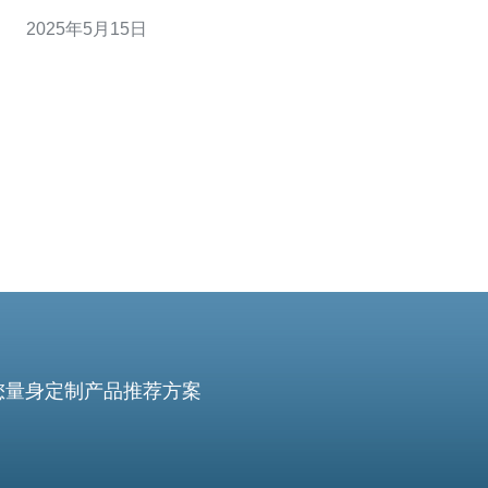
服务器。荷兰G口服务器采用最新的硬件和软件技术，能
2025年5月15日
够提供优质的服务和稳定的性能。 荷兰G口服务器的速度
非常快，能够快速响应用户请求并传输数据。它采用了先
进的处理器和存储设备，可
您量身定制产品推荐方案