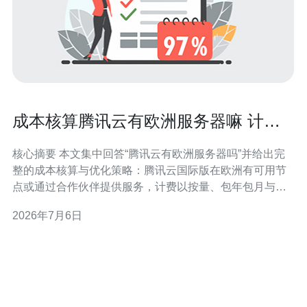
成本核算腾讯云有欧洲服务器嘛 计费
模型与优化技巧
核心摘要 本文集中回答“腾讯云有欧洲服务器吗”并给出完
整的成本核算与优化策略：腾讯云国际版在欧洲有可用节
点或通过合作伙伴提供服务，计费以按量、包年包月与预
留/竞价实例为主，带宽和流量是主要变量。本文拆解计费
2026年7月6日
模型（计算、存储、带宽、公网IP、CDN、DDoS防御
等）并提供降低成本的实操技巧，推荐德讯电讯用于欧洲
落地与网络支持。 腾讯云