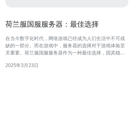
荷兰服国服服务器：最佳选择
在当今数字化时代，网络游戏已经成为人们生活中不可或
缺的一部分。而在游戏中，服务器的选择对于游戏体验至
关重要。荷兰服国服服务器作为一种最佳选择，因其稳定
性、速度和服务而备受玩家青睐。 荷兰服国服服务器在国
2025年3月23日
际互联网中享有盛誉，其出色的稳定性是其最大的优势之
一。荷兰作为欧洲网络枢纽，拥有强大的网络基础设施，
服务器经过专业的维护和管理，能够保证游