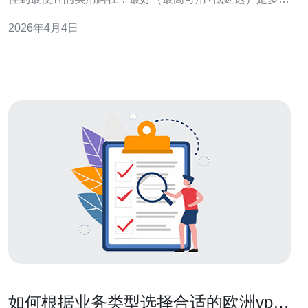
口BGP+Anycast+CDN组合；最佳（成本与性能平衡）是
2026年4月4日
专线或保底带宽配合区域CDN与HAProxy/LVS做负载分
发；最便宜是利用突发带宽或共享VPS再靠智能DNS/缓存
分担流
如何根据业务类型选择合适的欧洲vps