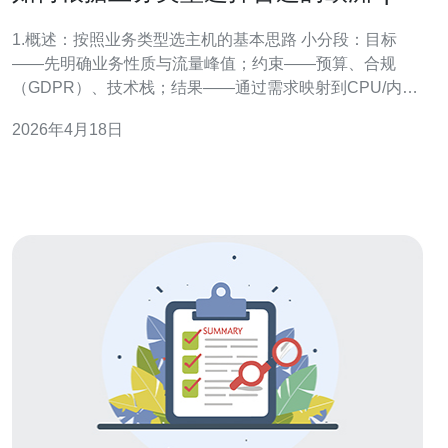
云主机配置建议
1.概述：按照业务类型选主机的基本思路 小分段：目标
——先明确业务性质与流量峰值；约束——预算、合规
（GDPR）、技术栈；结果——通过需求映射到CPU/内存/
磁盘/带宽与可用区。 2.第一步：量化业务需求（必做的初
2026年4月18日
步测量） 小分段：1) 统计并估算并发用户数与每日请求：
使用现有日志或Google Analytics/Matomo导出PV/并发