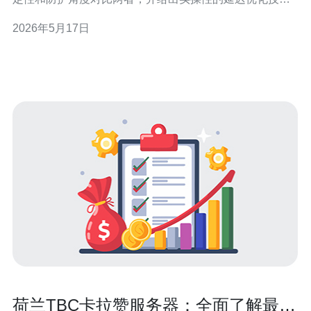
巧，帮助你选购与部署。 首先解释CN2与常规国际链路的
2026年5月17日
区别。CN2指电信的专线骨干，具备较优的带宽与丢包控
制，直连国际出口时路由更短、更稳定。韩国节点到中国
大陆通常受益明显；欧洲节点则视
荷兰TBC卡拉赞服务器：全面了解最佳